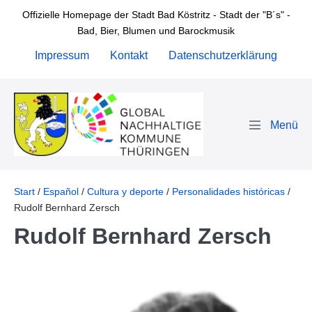
Zum
Offizielle Homepage der Stadt Bad Köstritz - Stadt der "B´s" -
Inhalt
Bad, Bier, Blumen und Barockmusik
springen
Impressum
Kontakt
Datenschutzerklärung
Menü-
Schalter
Start
/
Español
/
Cultura y deporte
/
Personalidades históricas
/
Rudolf Bernhard Zersch
Rudolf Bernhard Zersch