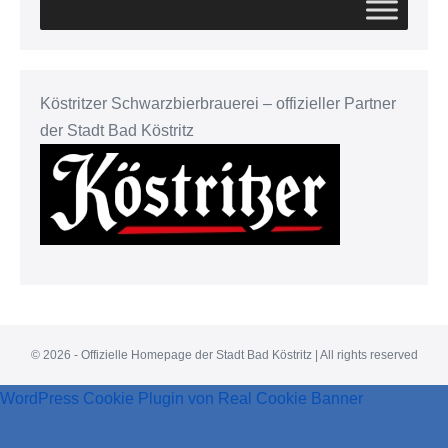
Köstritzer Schwarzbierbrauerei – offizieller Partner
der Stadt Bad Köstritz
© 2026 - Offizielle Homepage der Stadt Bad Köstritz | All rights reserved
WordPress Cookie Plugin von Real Cookie Banner