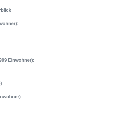
blick
wohner):
.999 Einwohner):
o)
inwohner):