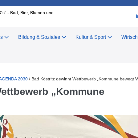
B´s" - Bad, Bier, Blumen und
us
Bildung & Soziales
Kultur & Sport
Wirtsch
r
ur AGENDA 2030
/
Bad Köstritz gewinnt Wettbewerb „Kommune bewegt W
 Wettbewerb „Kommune