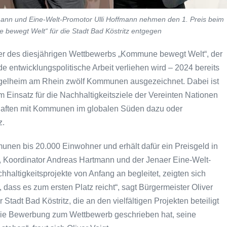
tmann und Eine-Welt-Promotor Ulli Hoffmann nehmen den 1. Preis beim
bewegt Welt“ für die Stadt Bad Köstritz entgegen
nner des diesjährigen Wettbewerbs „Kommune bewegt Welt“, der
 entwicklungspolitische Arbeit verliehen wird – 2024 bereits
Ingelheim am Rhein zwölf Kommunen ausgezeichnet. Dabei ist
insatz für die Nachhaltigkeitsziele der Vereinten Nationen
chaften mit Kommunen im globalen Süden dazu oder
z.
munen bis 20.000 Einwohner und erhält dafür ein Preisgeld in
t, Koordinator Andreas Hartmann und der Jenaer Eine-Welt-
hhaltigkeitsprojekte von Anfang an begleitet, zeigten sich
, dass es zum ersten Platz reicht“, sagt Bürgermeister Oliver
 Stadt Bad Köstritz, die an den vielfältigen Projekten beteiligt
 die Bewerbung zum Wettbewerb geschrieben hat, seine