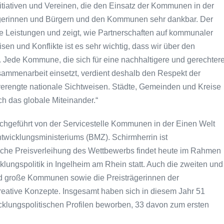
nitiativen und Vereinen, die den Einsatz der Kommunen in der
ürgerinnen und Bürgern und den Kommunen sehr dankbar. Der
 Leistungen und zeigt, wie Partnerschaften auf kommunaler
isen und Konflikte ist es sehr wichtig, dass wir über den
 Jede Kommune, die sich für eine nachhaltigere und gerechter
usammenarbeit einsetzt, verdient deshalb den Respekt der
verengte nationale Sichtweisen. Städte, Gemeinden und Kreise
uch das globale Miteinander.“
hgeführt von der Servicestelle Kommunen in der Einen Welt
wicklungsministeriums (BMZ). Schirmherrin ist
liche Preisverleihung des Wettbewerbs findet heute im Rahmen
ungspolitik in Ingelheim am Rhein statt. Auch die zweiten und
 und große Kommunen sowie die Preisträgerinnen der
reative Konzepte. Insgesamt haben sich in diesem Jahr 51
klungspolitischen Profilen beworben, 33 davon zum ersten