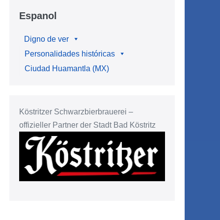
Espanol
Digno de ver
Personalidades históricas
Ciudad Huamantla (MX)
Köstritzer Schwarzbierbrauerei –
offizieller Partner der Stadt Bad Köstritz