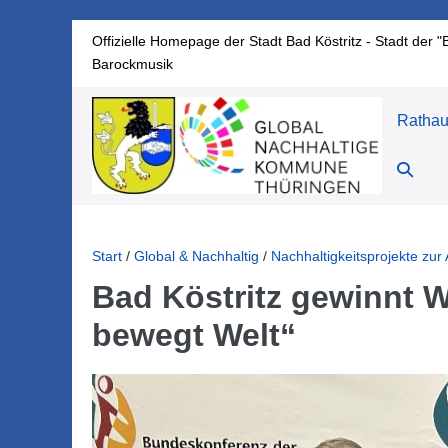
Zum
Offizielle Homepage der Stadt Bad Köstritz - Stadt der "
Inhalt
Barockmusik
springen
Ratha
Suche-
Schalte
Start
/
Global & Nachhaltig
/
Nachhaltigkeitsprojekte z
Bad Köstritz gewinnt
bewegt Welt“