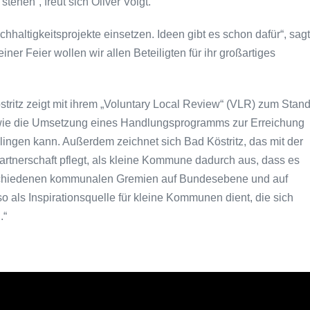
tehen“, freut sich Oliver Voigt.
chhaltigkeitsprojekte einsetzen. Ideen gibt es schon dafür“, sagt
r Feier wollen wir allen Beteiligten für ihr großartiges
stritz zeigt mit ihrem „Voluntary Local Review“ (VLR) zum Stan
wie die Umsetzung eines Handlungsprogramms zur Erreichung
ingen kann. Außerdem zeichnet sich Bad Köstritz, das mit der
rtnerschaft pflegt, als kleine Kommune dadurch aus, dass es
rschiedenen kommunalen Gremien auf Bundesebene und auf
so als Inspirationsquelle für kleine Kommunen dient, die sich
.“