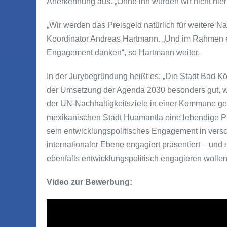
Anerkennung aus. „Ohne ihn würden wir nicht hier s
„Wir werden das Preisgeld natürlich für weitere Na
Koordinator Andreas Hartmann. „Und im Rahmen eine
Engagement danken“, so Hartmann weiter.
In der Jurybegründung heißt es: „Die Stadt Bad Kö
der Umsetzung der Agenda 2030 besonders gut, 
der UN-Nachhaltigkeitsziele in einer Kommune gel
mexikanischen Stadt Huamantla eine lebendige Pa
sein entwicklungspolitisches Engagement in ve
internationaler Ebene engagiert präsentiert – und 
ebenfalls entwicklungspolitisch engagieren wollen
Video zur Bewerbung: