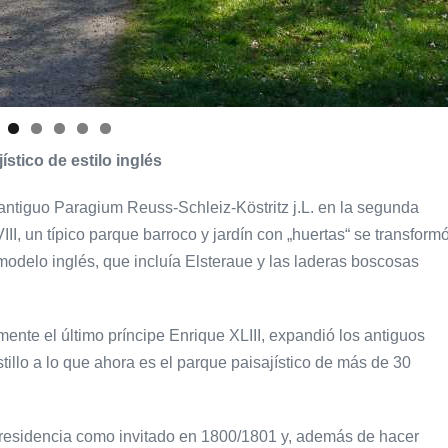
ístico de estilo inglés
l antiguo Paragium Reuss-Schleiz-Köstritz j.L. en la segunda
III, un típico parque barroco y jardín con „huertas“ se transform
odelo inglés, que incluía Elsteraue y las laderas boscosas
nte el último príncipe Enrique XLIII, expandió los antiguos
tillo a lo que ahora es el parque paisajístico de más de 30
a residencia como invitado en 1800/1801 y, además de hacer