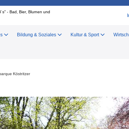
B´s" - Bad, Bier, Blumen und
us
Bildung & Soziales
Kultur & Sport
Wirtsch
r
parque Köstritzer