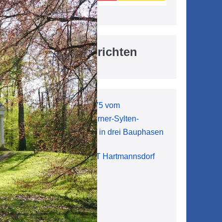
Aktuelle Nachrichten
Vollsperrung der L 1075 vom
Kreuzungsbereich Werner-Sylten-
Straße/Bahnhofstraße in drei Bauphasen
7. August 2026
Mobilfunktelefon im OT Hartmannsdorf
gefunden
7. August 2026