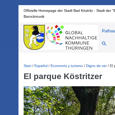
Zum
Offizielle Homepage der Stadt Bad Köstritz - Stadt der "
Inhalt
Barockmusik
springen
Ratha
Suche-
Schalte
Start
/
Español
/
Economía y turismo
/
Digno de ver
/
El 
El parque Köstritzer