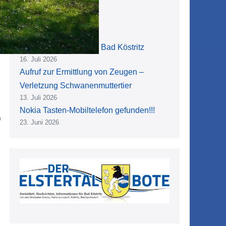
Das 48. Dahlienfest in Bad Köstritz
16. Juli 2026
Aufruf zur Ermittlung von Zeugen –
Verletzung Schwanenmuttertier
13. Juli 2026
Nokia Tasten-Mobiltelefon gefunden!!!
ó
23. Juni 2026