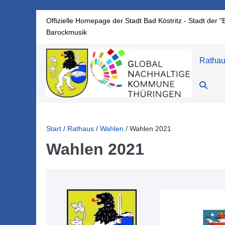
Zum
Offizielle Homepage der Stadt Bad Köstritz - Stadt der "
Inhalt
Barockmusik
springen
Ratha
Suche-
Schalte
Start
/
Rathaus
/
Wahlen
/
Wahlen 2021
Wahlen 2021