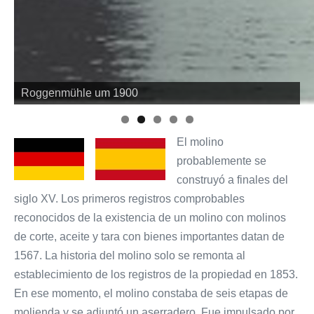
Roggenmühle um 1900
Roggenmühle im Jahre 1905
El molino
probablemente se
construyó a finales del
siglo XV. Los primeros registros comprobables
reconocidos de la existencia de un molino con molinos
de corte, aceite y tara con bienes importantes datan de
1567. La historia del molino solo se remonta al
establecimiento de los registros de la propiedad en 1853.
En ese momento, el molino constaba de seis etapas de
molienda y se adjuntó un aserradero. Fue impulsado por