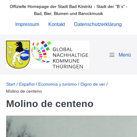
Zum
Offizielle Homepage der Stadt Bad Köstritz - Stadt der "B´s" -
Inhalt
Bad, Bier, Blumen und Barockmusik
springen
Impressum
Kontakt
Datenschutzerklärung
Menü-
Schalter
Start
/
Español
/
Economía y turismo
/
Digno de ver
/
Molino de centeno
Molino de centeno