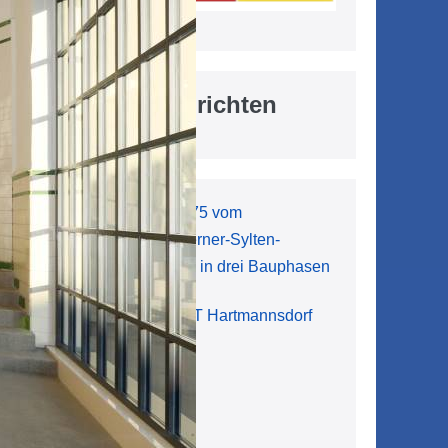
Aktuelle Nachrichten
Vollsperrung der L 1075 vom
Kreuzungsbereich Werner-Sylten-
Straße/Bahnhofstraße in drei Bauphasen
7. August 2026
Mobilfunktelefon im OT Hartmannsdorf
gefunden
7. August 2026