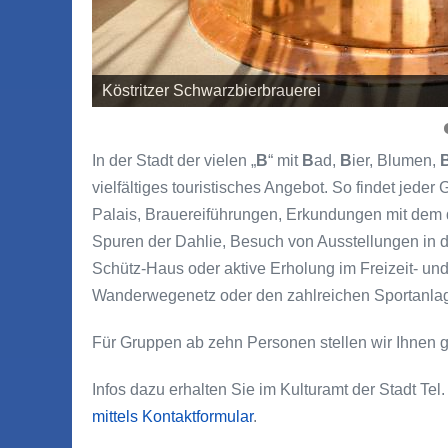
Köstritzer Schwarzbierbrauerei
Kirche St. Leonhard
In der Stadt der vielen „
B
“ mit
B
ad,
B
ier, Blumen,
vielfältiges touristisches Angebot. So findet jed
Palais, Brauereiführungen, Erkundungen mit dem d
Spuren der Dahlie, Besuch von Ausstellungen in d
Schütz-Haus oder aktive Erholung im Freizeit- u
Wanderwegenetz oder den zahlreichen Sportanlagen
Für Gruppen ab zehn Personen stellen wir Ihnen
Infos dazu erhalten Sie im Kulturamt der Stadt T
mittels Kontaktformular
.