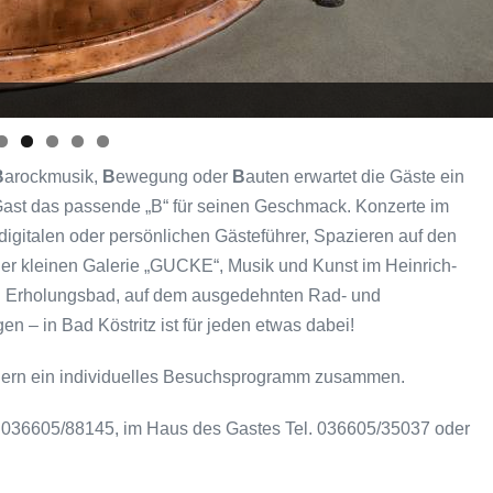
B
arockmusik,
B
ewegung oder
B
auten erwartet die Gäste ein
er Gast das passende „B“ für seinen Geschmack. Konzerte im
igitalen oder persönlichen Gästeführer, Spazieren auf den
er kleinen Galerie „GUCKE“, Musik und Kunst im Heinrich-
nd Erholungsbad, auf dem ausgedehnten Rad- und
 – in Bad Köstritz ist für jeden etwas dabei!
 gern ein individuelles Besuchsprogramm zusammen.
el. 036605/88145, im Haus des Gastes Tel. 036605/35037 oder