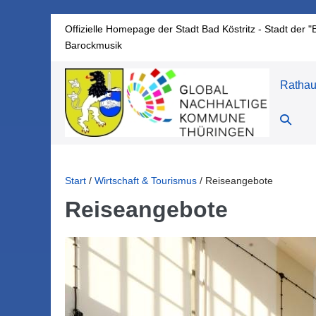
Zum
Offizielle Homepage der Stadt Bad Köstritz - Stadt der "
Inhalt
Barockmusik
springen
Ratha
Suche-
Schalte
Start
/
Wirtschaft & Tourismus
/
Reiseangebote
Reiseangebote