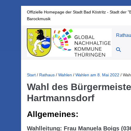
Zum
Offizielle Homepage der Stadt Bad Köstritz - Stadt der "
Inhalt
Barockmusik
springen
Ratha
Suche-
Schalte
Start
/
Rathaus
/
Wahlen
/
Wahlen am 8. Mai 2022
/
Wah
Wahl des Bürgermeist
Hartmannsdorf
Allgemeines:
Wahlleitung: Frau Manuela Boigs (03