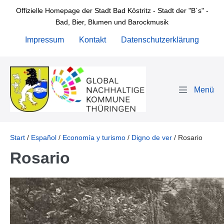
Zum
Offizielle Homepage der Stadt Bad Köstritz - Stadt der "B´s" -
Inhalt
Bad, Bier, Blumen und Barockmusik
springen
Impressum
Kontakt
Datenschutzerklärung
Menü-
Schalter
Start
/
Español
/
Economía y turismo
/
Digno de ver
/
Rosario
Rosario