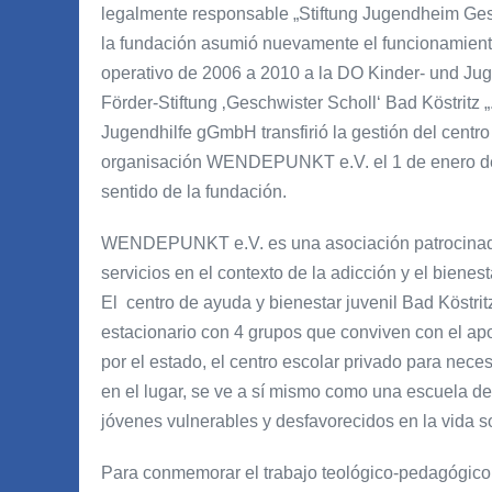
legalmente responsable „Stiftung Jugendheim Gesch
la fundación asumió nuevamente el funcionamiento d
operativo de 2006 a 2010 a la DO Kinder- und J
Förder-Stiftung ‚Geschwister Scholl‘ Bad Köstritz 
Jugendhilfe gGmbH transfirió la gestión del centro d
organisación WENDEPUNKT e.V. el 1 de enero de 2
sentido de la fundación.
WENDEPUNKT e.V. es una asociación patrocinadora
servicios en el contexto de la adicción y el bienes
El centro de ayuda y bienestar juvenil Bad Köstritz
estacionario con 4 grupos que conviven con el ap
por el estado, el centro escolar privado para ne
en el lugar, se ve a sí mismo como una escuela de 
jóvenes vulnerables y desfavorecidos en la vida s
Para conmemorar el trabajo teológico-pedagógico