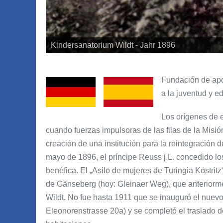
Kindersanatorium Wildt - Jahr 1896
Fundación de apoy
a la juventud y e
Los orígenes de e
cuando fuerzas impulsoras de las filas de la Misió
creación de una institución para la reintegración d
mayo de 1896, el príncipe Reuss j.L. concedido lo
benéfica. El „Asilo de mujeres de Turingia Köstrit
de Gänseberg (hoy: Gleinaer Weg), que anteriorme
Wildt. No fue hasta 1911 que se inauguró el nuevo
Eleonorenstrasse 20a) y se completó el traslado d