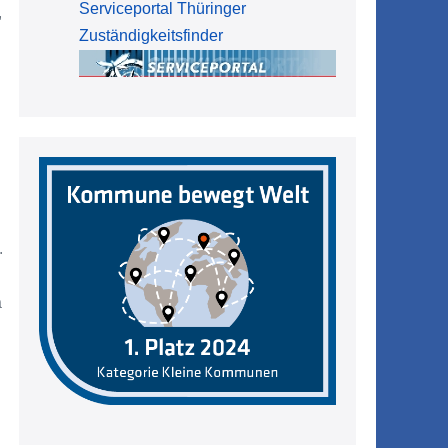
Serviceportal Thüringer
,
Zuständigkeitsfinder
.
a