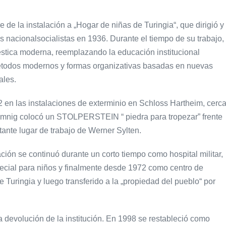
de la instalación a „Hogar de niñas de Turingia“, que dirigió y
 nacionalsocialistas en 1936. Durante el tiempo de su trabajo,
éstica moderna, reemplazando la educación institucional
étodos modernos y formas organizativas basadas en nuevas
ales.
en las instalaciones de exterminio en Schloss Hartheim, cerc
 Demnig colocó un STOLPERSTEIN “ piedra para tropezar” frente
rtante lugar de trabajo de Werner Sylten.
ión se continuó durante un corto tiempo como hospital militar,
cial para niños y finalmente desde 1972 como centro de
de Turingia y luego transferido a la „propiedad del pueblo“ por
la devolución de la institución. En 1998 se restableció como