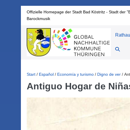
Zum
Offizielle Homepage der Stadt Bad Köstritz - Stadt der "
Inhalt
Barockmusik
springen
Ratha
Suche-
Schalte
Start
/
Español
/
Economía y turismo
/
Digno de ver
/
Ant
Antiguo Hogar de Niña