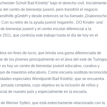
wister Scholl Bad Köstritz“ bajo el derecho civil. Inicialmente
el centro de bienestar juvenil, pero transfirió el negocio
ugendhilfe gGmbH y desde entonces se ha llamado „Diakonische
„. Con su retiro de la ayuda juvenil hogareño , DO Kinder- und
e bienestar juvenil y el centro escolar diferencial a la
011, que continúa este trabajo hasta el día de hoy en el
 sin fines de lucro, que brinda una gama diferenciada de
tar de los jóvenes principalmente en el área del este de Turingia
 es hoy un centro de bienestar juvenil educativo, curativo y
oyo de maestros educativos. Como escuela sustituta reconocid
cesidades especiales Wendpunkt Bad Köstritz, que se encuentra
jornada completa, cuyo objetivo es la inclusión de niños y
ocial de nuestro país y especialmente en la escuela.
 de Werner Sylten, que está estrechamente relacionado con la