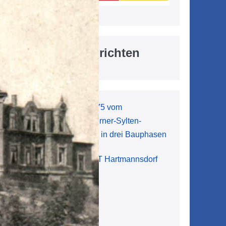
Aktuelle Nachrichten
Vollsperrung der L 1075 vom
Kreuzungsbereich Werner-Sylten-
Straße/Bahnhofstraße in drei Bauphasen
7. August 2026
Mobilfunktelefon im OT Hartmannsdorf
gefunden
7. August 2026