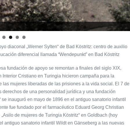
o diaconal „Werner Sylten“ de Bad Köstritz: centro de auxilio
ducación diferencial llamada “Wendepunkt” en Bad Köstritz
sa fundación de apoyo se remontan a finales del siglo XIX,
n Interior Cristiano en Turingia hicieron campaña para la
e las mujeres liberadas de las prisiones a la vida social. El 7 de
s derechos de una personalidad jurídica y una fundación
z“ se inauguró en mayo de 1896 en el antiguo sanatorio infantil
nte fue fundado por el farmacéutico Eduard Georg Christian
 „Asilo de mujeres de Turingia Köstritz“ en Goldbach (hoy
el antiguo sanatorio infantil Wildt en Gänseberg a las nuevas