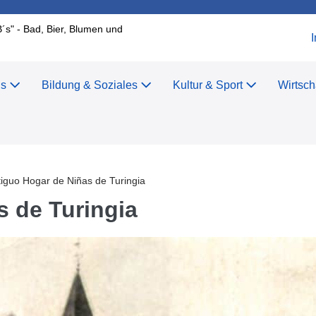
B´s" - Bad, Bier, Blumen und
us
Bildung & Soziales
Kultur & Sport
Wirtsch
r
iguo Hogar de Niñas de Turingia
s de Turingia