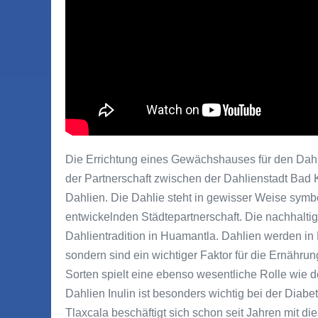
Die Errichtung eines Gewächshauses für den Dahli
der Partnerschaft zwischen der Dahlienstadt Bad 
Dahlien. Die Dahlie steht in gewisser Weise symbol
entwickelnden Städtepartnerschaft. Die nachhaltige
Dahlientradition in Huamantla. Dahlien werden in H
sondern sind ein wichtiger Faktor für die Ernähru
Sorten spielt eine ebenso wesentliche Rolle wie der
Dahlien Inulin ist besonders wichtig bei der Dia
Tlaxcala beschäftigt sich schon seit Jahren mit