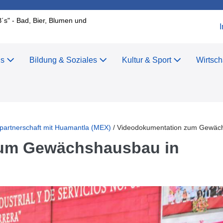
B´s" - Bad, Bier, Blumen und
us
Bildung & Soziales
Kultur & Sport
Wirtsch
r
partnerschaft mit Huamantla (MEX)
/
Videodokumentation zum Gewäch
zum Gewächshausbau in