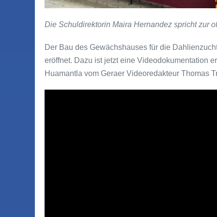
Die Schuldirektorin Maira Hernandez spricht zur
Der Bau des Gewächshauses für die Dahlienzucht
eröffnet. Dazu ist jetzt eine Videodokumentation e
Huamantla vom Geraer Videoredakteur Thomas Tri