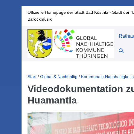
Zum
Offizielle Homepage der Stadt Bad Köstritz - Stadt der "
Inhalt
Barockmusik
springen
Ratha
Suche-
Schalte
Start
/
Global & Nachhaltig
/
Kommunale Nachhaltigkeits
Videodokumentation 
Huamantla