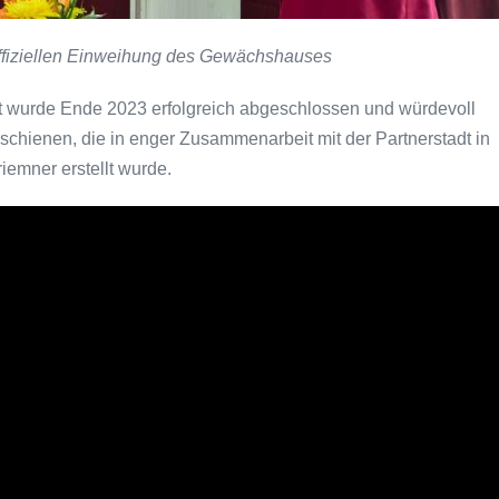
 offiziellen Einweihung des Gewächshauses
 wurde Ende 2023 erfolgreich abgeschlossen und würdevoll
rschienen, die in enger Zusammenarbeit mit der Partnerstadt in
emner erstellt wurde.