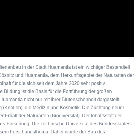
enanbau in der Stadt Huamantla ist ein wichtiger Bestandteil
Köstritz und Huamantla, dem Herkunftsgebiet der Naturarten der
haft für die sich seit dem Jahre 2020 sehr positiv
 Bildung ist die Basis für die Fortführung der großen
uamantla nicht nur mit ihrer Blütenschönheit dargestellt,
ng (Knollen), die Medizin und Kosmetik. Die Züchtung neuer
 Erhalt der Naturarten (Biodiversität). Der Inhaltsstoff der
betes-Forschung. Die Technische Universität des Bundesstaates
 diesem Forschungsthema. Daher wurde der Bau des