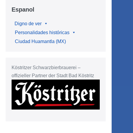
Espanol
Digno de ver
Personalidades históricas
Ciudad Huamantla (MX)
Köstritzer Schwarzbierbrauerei –
offizieller Partner der Stadt Bad Köstritz