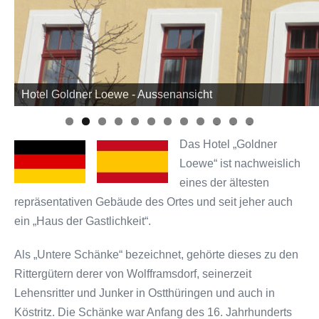
Hotel Goldner Loewe - Aussenansicht
Hotel Goldner Loewe - Zimmer
0
1
2
Das Hotel „Goldner
Loewe“ ist nachweislich
eines der ältesten
repräsentativen Gebäude des Ortes und seit jeher auch
ein „Haus der Gastlichkeit“.
Als „Untere Schänke“ bezeichnet, gehörte dieses zu den
Rittergütern derer von Wolfframsdorf, seinerzeit
Lehensritter und Junker in Ostthüringen und auch in
Köstritz. Die Schänke war Anfang des 16. Jahrhunderts